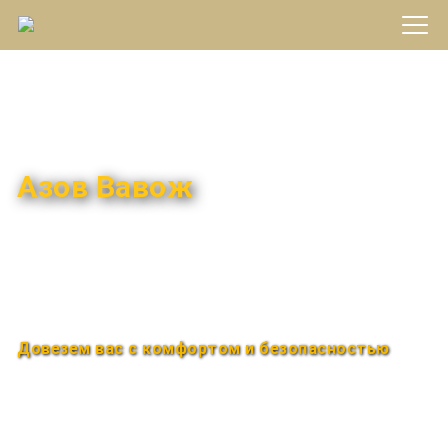
Междугороднее такси
Азов Вавож
Быстро и удобно
Круглосуточно
Довезем вас с комфортом и безопасностью
Закажи по телефону
+7 (960) 850-88-33