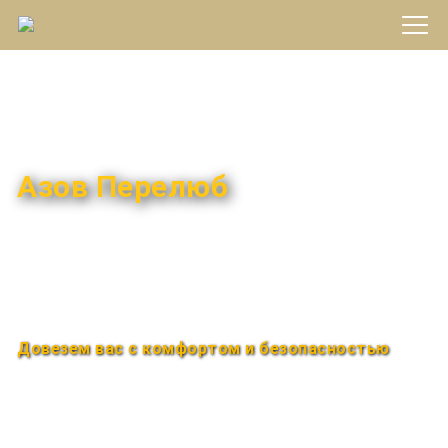
Междугороднее такси
Азов Перелюб
Быстро и удобно
Круглосуточно
Довезем вас с комфортом и безопасностью
Закажи по телефону
+7 (960) 850-88-33