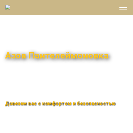
Междугороднее такси
Азов Пантелеймоновка
Быстро и удобно
Круглосуточно
Довезем вас с комфортом и безопасностью
Закажи по телефону
+7 (960) 850-88-33