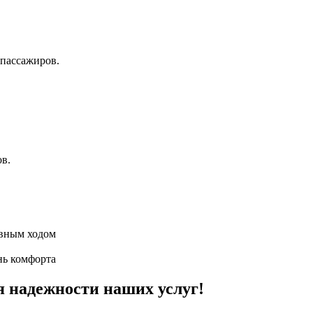
пассажиров.
ов.
авным ходом
нь комфорта
я надежности наших услуг!