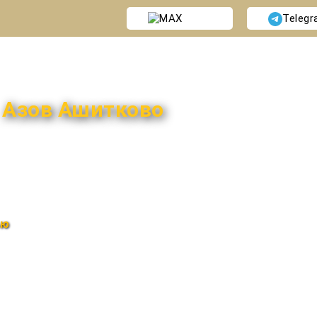
MAX
Teleg
и
Азов Ашитково
ью