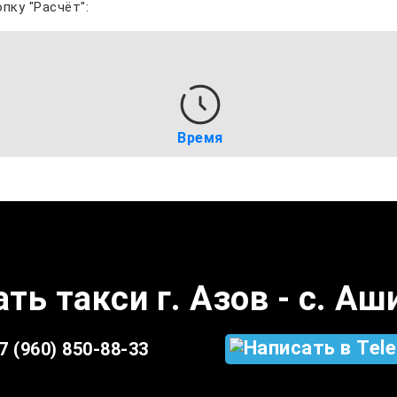
пку "Расчёт":
Время
ть такси г. Азов - с. А
7 (960) 850-88-33