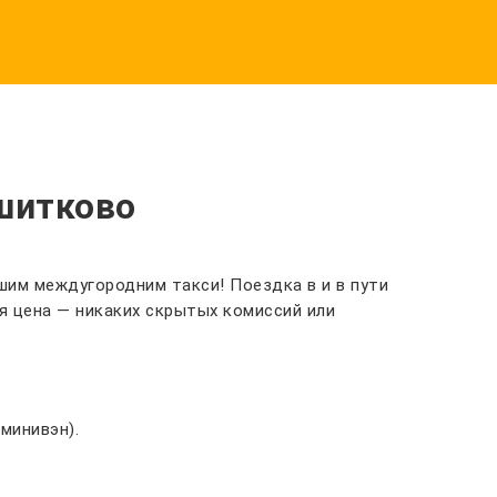
шитково
шим междугородним такси! Поездка в и в пути
я цена — никаких скрытых комиссий или
минивэн).