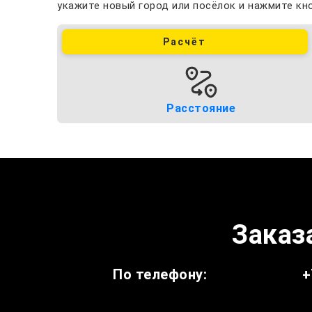
укажите новый город или посёлок и нажмите кно
Расчёт
Расстояние
Заказа
По телефону:
+