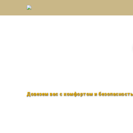
Междугороднее такс
Быстро и удобно
Круглосуточно
Довезем вас с комфортом и безопасност
Закажи по телефону
+7 (960) 850-88-33