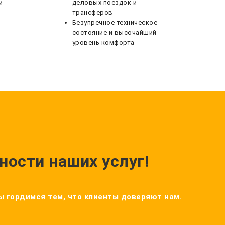
и
деловых поездок и
трансферов
Безупречное техническое
состояние и высочайший
уровень комфорта
ности наших услуг!
Мы гордимся тем, что клиенты доверяют нам.