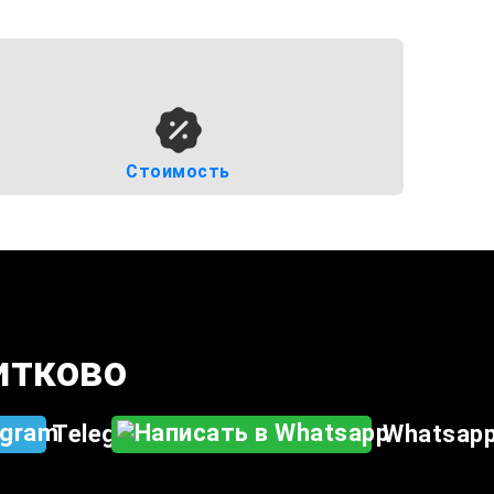
Стоимость
шитково
Telegram
Whatsap