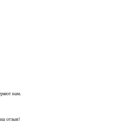
еряют нам.
аш отзыв!