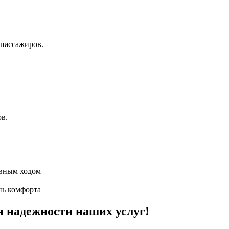
пассажиров.
ов.
авным ходом
нь комфорта
я надежности наших услуг!