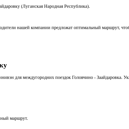
айдаровку (Луганская Народная Республика).
водители нашей компании предложат оптимальный маршрут, чтоб
вку
инивэн для междугородних поездок Головчино - Заайдаровка. У
чный маршрут.