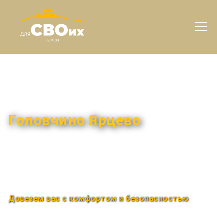
Междугороднее такси
Головчино Ярцево
Быстро и удобно
Круглосуточно
Довезем вас с комфортом и безопасностью