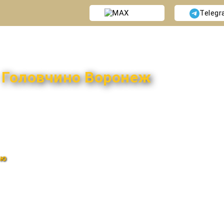
MAX
Teleg
и
Головчино Воронеж
ью