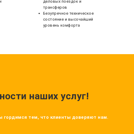
и
деловых поездок и
трансферов
Безупречное техническое
состояние и высочайший
уровень комфорта
ности наших услуг!
Мы гордимся тем, что клиенты доверяют нам.