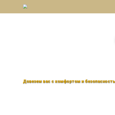
Междугороднее такс
Быстро и удобно
Круглосуточно
Довезем вас с комфортом и безопасност
Закажи по телефону
+7 (960) 850-88-33