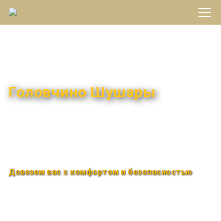
Междугороднее такси
Головчино Шушары
Быстро и удобно
Круглосуточно
Довезем вас с комфортом и безопасностью
Закажи по телефону
+7 (960) 850-88-33