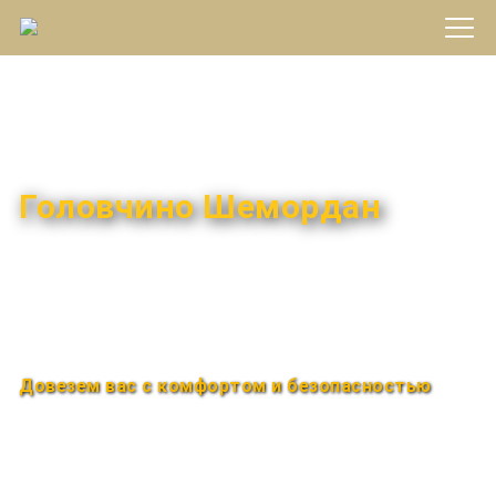
Междугороднее такси
Головчино Шемордан
Быстро и удобно
Круглосуточно
Довезем вас с комфортом и безопасностью
Закажи по телефону
+7 (960) 850-88-33