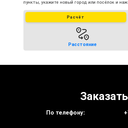
пункты, укажите новый город или посёлок и наж
Расчёт
Расстояние
Заказать
По телефону:
+