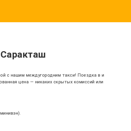
 Саракташ
кой с нашим междугородним такси! Поездка в и
ованная цена — никаких скрытых комиссий или
минивэн).