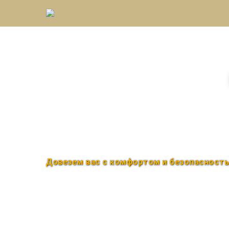
Междугороднее такс
Быстро и удобно
Круглосуточно
Довезем вас с комфортом и безопасност
Закажи по телефону
+7 (960) 850-88-33