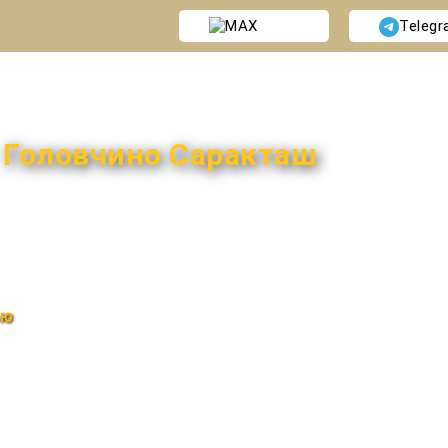
MAX
Teleg
и
Головчино Саракташ
ью