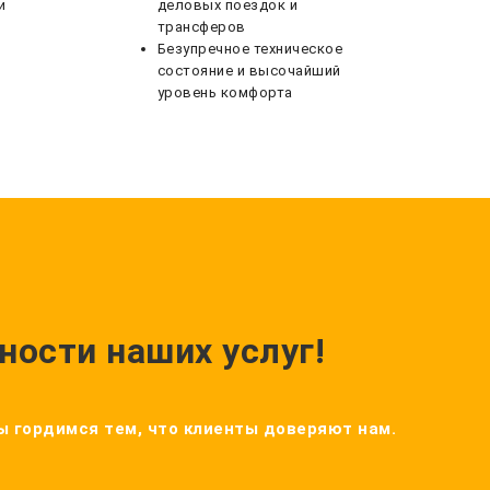
и
деловых поездок и
трансферов
Безупречное техническое
состояние и высочайший
уровень комфорта
ности наших услуг!
Мы гордимся тем, что клиенты доверяют нам.