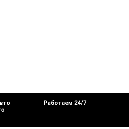
авто
Работаем 24/7
го