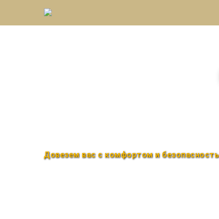
Междугороднее такс
Быстро и удобно
Круглосуточно
Довезем вас с комфортом и безопасност
Закажи по телефону
+7 (960) 850-88-33