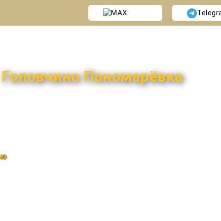
MAX
Teleg
и
Головчино Пономарёвка
ью