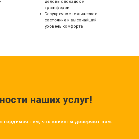
и
деловых поездок и
трансферов
Безупречное техническое
состояние и высочайший
уровень комфорта
ности наших услуг!
Мы гордимся тем, что клиенты доверяют нам.