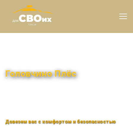
Междугороднее такси
Головчино Плёс
Быстро и удобно
Круглосуточно
Довезем вас с комфортом и безопасностью