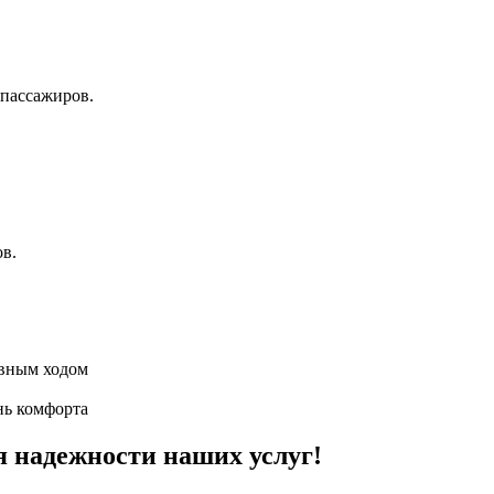
пассажиров.
ов.
авным ходом
нь комфорта
я надежности наших услуг!