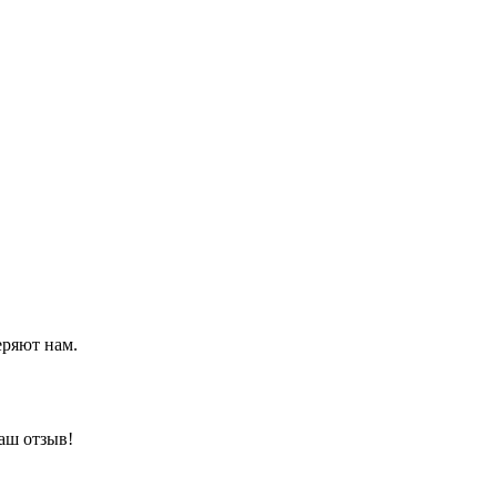
еряют нам.
аш отзыв!