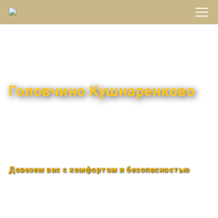
Междугороднее такси
Головчино Кушнаренково
Быстро и удобно
Круглосуточно
Довезем вас с комфортом и безопасностью
Закажи по телефону
+7 (960) 850-88-33