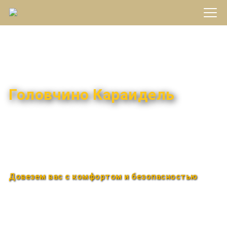
Междугороднее такси
Головчино Караидель
Быстро и удобно
Круглосуточно
Довезем вас с комфортом и безопасностью
Закажи по телефону
+7 (960) 850-88-33