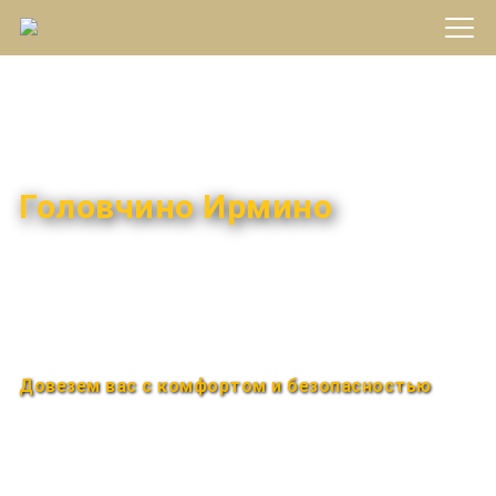
Междугороднее такси
Головчино Ирмино
Быстро и удобно
Круглосуточно
Довезем вас с комфортом и безопасностью
Закажи по телефону
+7 (960) 850-88-33