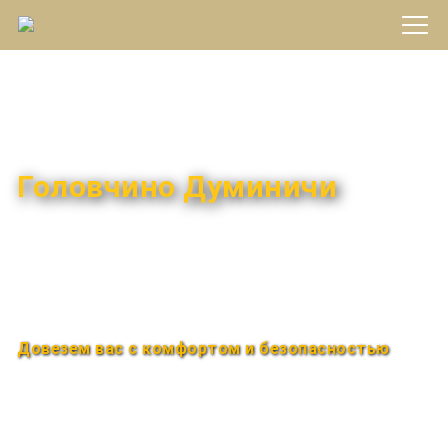
Междугороднее такси
Головчино Думиничи
Быстро и удобно
Круглосуточно
Довезем вас с комфортом и безопасностью
Закажи по телефону
+7 (960) 850-88-33