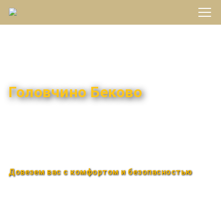
Междугороднее такси
Головчино Беково
Быстро и удобно
Круглосуточно
Довезем вас с комфортом и безопасностью
Закажи по телефону
+7 (960) 850-88-33