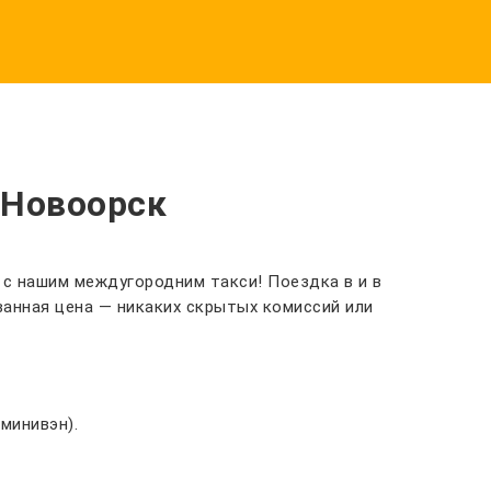
 Новоорск
 с нашим междугородним такси! Поездка в и в
анная цена — никаких скрытых комиссий или
минивэн).