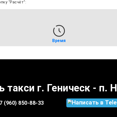
пку "Расчёт":
Время
 такси г. Геническ - п.
7 (960) 850-88-33