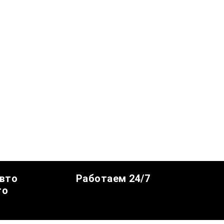
авто
Работаем 24/7
го