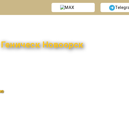
MAX
Teleg
и
Геническ Новоорск
ью