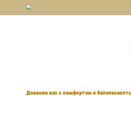
Междугороднее такс
Быстро и удобно
Круглосуточно
Довезем вас с комфортом и безопасност
Закажи по телефону
+7 (960) 850-88-33