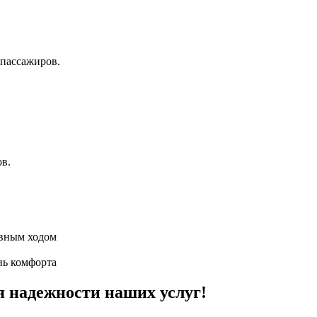
пассажиров.
ов.
авным ходом
нь комфорта
я надежности наших услуг!