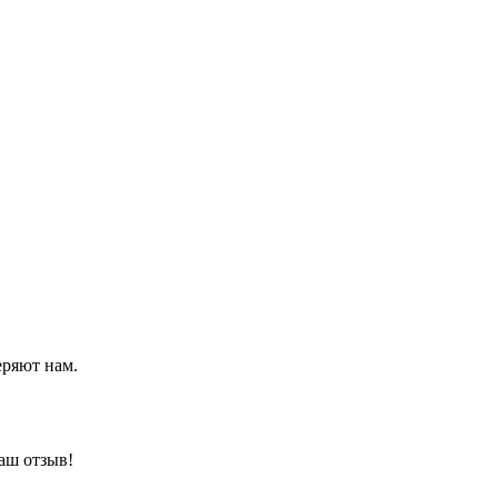
еряют нам.
аш отзыв!