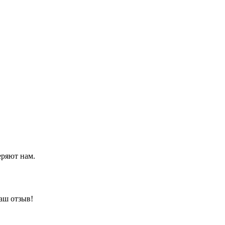
еряют нам.
аш отзыв!