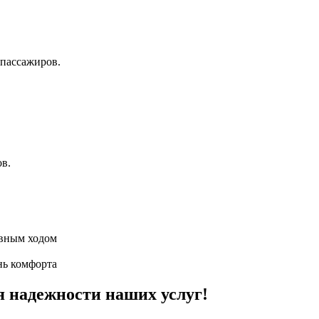
пассажиров.
ов.
авным ходом
нь комфорта
я надежности наших услуг!