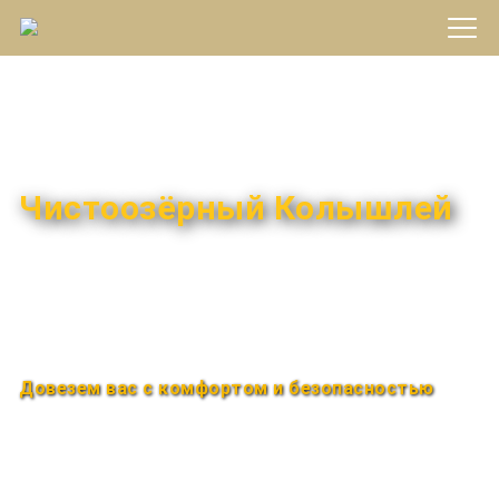
Междугороднее такси
Чистоозёрный Колышлей
Быстро и удобно
Круглосуточно
Довезем вас с комфортом и безопасностью
Закажи по телефону
+7 (960) 850-88-33