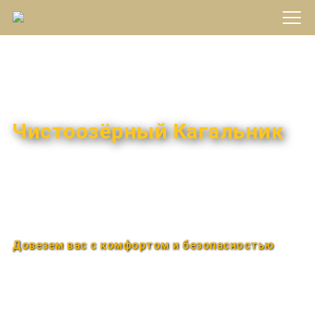
Междугороднее такси
Чистоозёрный Кагальник
Быстро и удобно
Круглосуточно
Довезем вас с комфортом и безопасностью
Закажи по телефону
+7 (960) 850-88-33