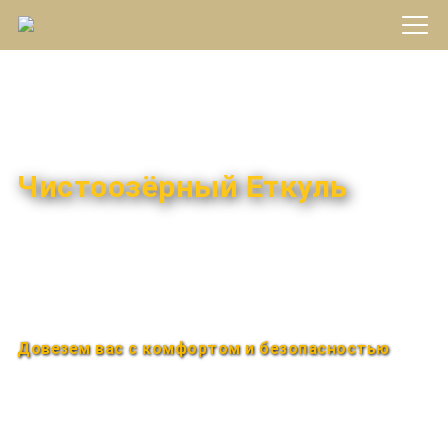
Междугороднее такси
Чистоозёрный Еткуль
Быстро и удобно
Круглосуточно
Довезем вас с комфортом и безопасностью
Закажи по телефону
+7 (960) 850-88-33