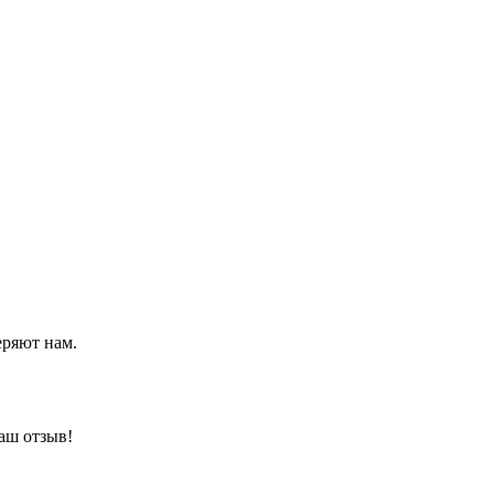
еряют нам.
аш отзыв!