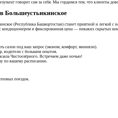
езультат говорит сам за себя. Мы гордимся тем, что клиенты дов
 в Большеустьикинское
кинское (Республика Башкортостан) станет приятной и легкой с
с кондиционером и фиксированная цена — никаких скрытых ком
ть салон под ваш запрос (эконом, комфорт, минивэн).
р, водители с большим опытом.
окзала Чистоозёрного. Встречаем даже ночью!
зу по вашему расписанию.
упповых поездок.