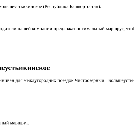
 Большеустьикинское (Республика Башкортостан).
водители нашей компании предложат оптимальный маршрут, чтоб
шеустьикинское
Минивэн для междугородних поездок Чистоозёрный - Большеусть
чный маршрут.