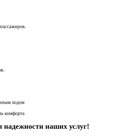
пассажиров.
ов.
авным ходом
нь комфорта
я надежности наших услуг!