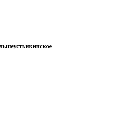
льшеустьикинское