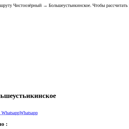
ршруту Чистоозёрный → Большеустьикинское. Чтобы рассчитать 
ольшеустьикинское
Whatsapp
но
: