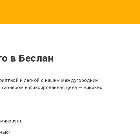
о в Беслан
приятной и легкой с нашим междугородним
иционером и фиксированная цена — никаких
минивэн).
очью!