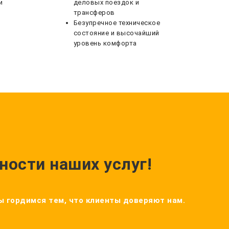
и
деловых поездок и
трансферов
Безупречное техническое
состояние и высочайший
уровень комфорта
ности наших услуг!
Мы гордимся тем, что клиенты доверяют нам.