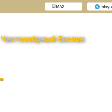
MAX
Teleg
и
Чистоозёрный Беслан
ью