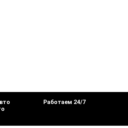
авто
Работаем 24/7
го