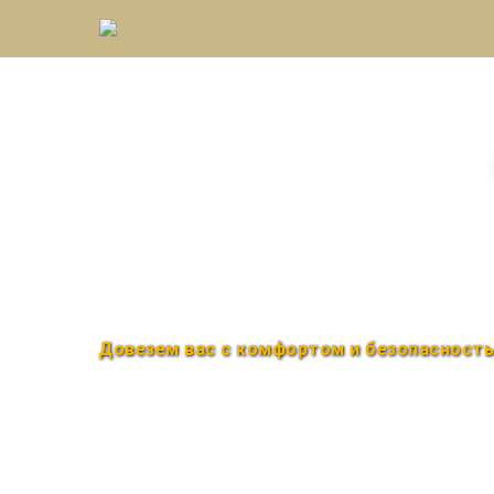
Междугороднее такс
Быстро и удобно
Круглосуточно
Довезем вас с комфортом и безопасност
Закажи по телефону
+7 (960) 850-88-33