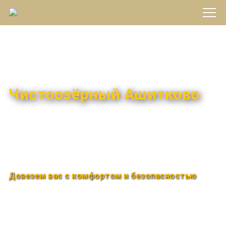
Междугороднее такси
Чистоозёрный Ашитково
Быстро и удобно
Круглосуточно
Довезем вас с комфортом и безопасностью
Закажи по телефону
+7 (960) 850-88-33