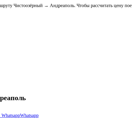
ршруту Чистоозёрный → Андреаполь. Чтобы рассчитать цену пое
дреаполь
Whatsapp