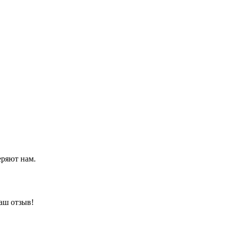
еряют нам.
аш отзыв!