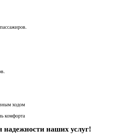
пассажиров.
ов.
авным ходом
нь комфорта
я надежности наших услуг!