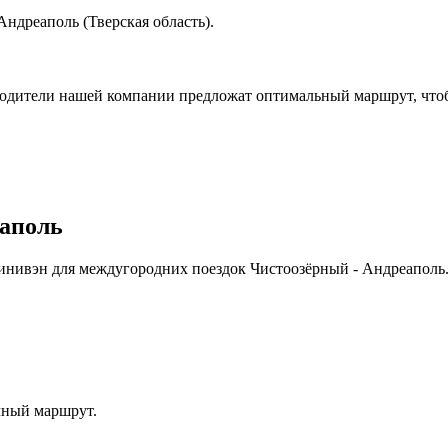
Андреаполь (Тверская область).
водители нашей компании предложат оптимальный маршрут, чтоб
еаполь
Минивэн для междугородних поездок Чистоозёрный - Андреаполь
чный маршрут.