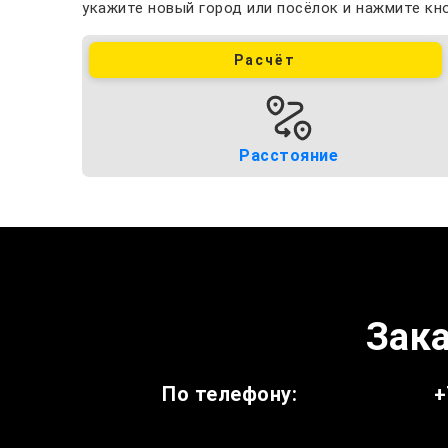
укажите новый город или посёлок и нажмите кно
Расчёт
Расстояние
Зака
По телефону:
+