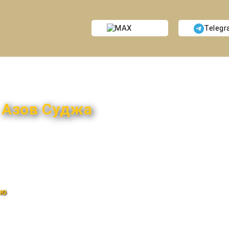
MAX
Teleg
и
Азов Суджа
ью