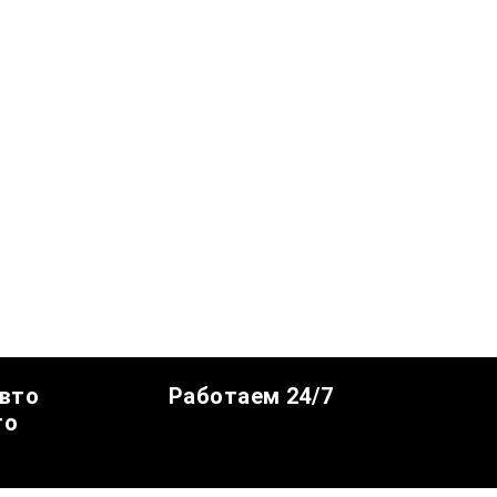
авто
Работаем 24/7
го