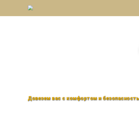
Междугороднее такс
Быстро и удобно
Круглосуточно
Довезем вас с комфортом и безопасност
Закажи по телефону
+7 (960) 850-88-33