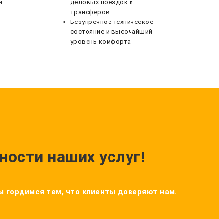
и
деловых поездок и
трансферов
Безупречное техническое
состояние и высочайший
уровень комфорта
ности наших услуг!
Мы гордимся тем, что клиенты доверяют нам.