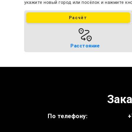
укажите новый город или посёлок и нажмите кно
Расчёт
Расстояние
Зака
По телефону:
+