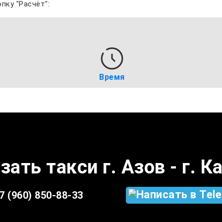
пку "Расчёт":
Время
зать такси г. Азов - г. К
7 (960) 850-88-33