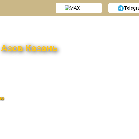
MAX
Teleg
и
Азов Казань
ью